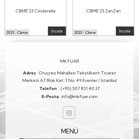
CBME'23 Cinderella
CBME'23 ZanZan
İncele
İncele
2023
Cbme
2023
Cbme
MK FUAR
Adres
:
Oruçreis Mahallesi Tekstilkent Ticaret
Merkezi A7 Blok Kat: 3 No: 49 Esenler / İstanbul
Telefon
:
(+90) 507 821 40 37
E-Posta
:
info@mkfuar.com
MENÜ