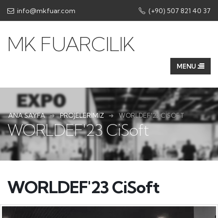
info@mkfuar.com
(+90) 507 821 40 37
MK FUARCILIK
ANA SAYFA
PROJELERIMIZ
WORLDEF'23 CISOFT
WORLDEF'23 CiSoft
WORLDEF'23 CiSoft