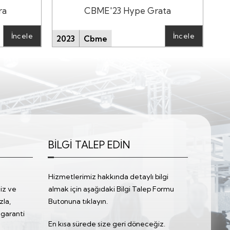
ra
CBME'23 Hype Grata
İncele
İncele
2023
Cbme
20
BİLGİ TALEP EDİN
Hizmetlerimiz hakkında detaylı bilgi
iz ve
almak için aşağıdaki Bilgi Talep Formu
zla,
Butonuna tıklayın.
 garanti
En kısa sürede size geri döneceğiz.