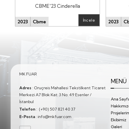
CBME'23 Cinderella
İncele
2023
Cbme
2023
C
MK FUAR
MENÜ
Adres
:
Oruçreis Mahallesi Tekstilkent Ticaret
Merkezi A7 Blok Kat: 3 No: 49 Esenler /
Ana Sayf
İstanbul
Hakkımız
Telefon
:
(+90) 507 821 40 37
Projeleri
E-Posta
:
info@mkfuar.com
Ekibimiz
Galeri