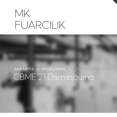
MK
FUARCILIK
ANA SAYFA
PROJELERIMIZ
CBME'21 DAMASQUINO
CBME'21 Damasquino