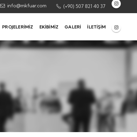
info@mkfuar.com
(+90) 507 821 40 37
PROJELERIMIZ
EKIBIMIZ
GALERI
İLETIŞIM