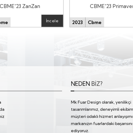
CBME'23 ZanZan
CBME'23 Primave
İncele
bme
2023
Cbme
NEDEN
BİZ?
a
Mk Fuar Design olarak, yenilikçi
da
tasarımlarımız, deneyimli ekibim
miz
müşteri odaklı hizmet anlayışımı
markanızın fuarlardaki başarısını
ediyoruz.